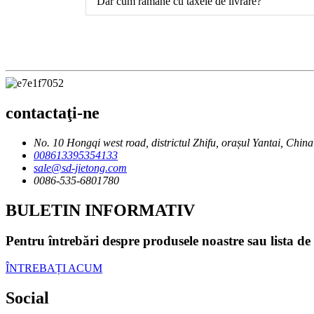
Dar cum rămâne cu taxele de livrare?
contactaţi-ne
No. 10 Hongqi west road, districtul Zhifu, orașul Yantai, China
008613395354133
sale@sd-jietong.com
0086-535-6801780
BULETIN INFORMATIV
Pentru întrebări despre produsele noastre sau lista de
ÎNTREBAȚI ACUM
Social