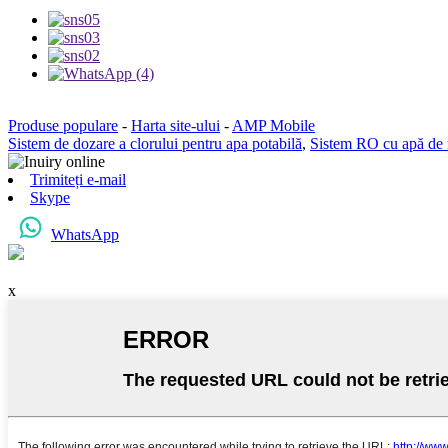
Produse populare
-
Harta site-ului
-
AMP Mobile
Sistem de dozare a clorului pentru apa potabilă
,
Sistem RO cu apă de
Trimiteți e-mail
Skype
WhatsApp
x