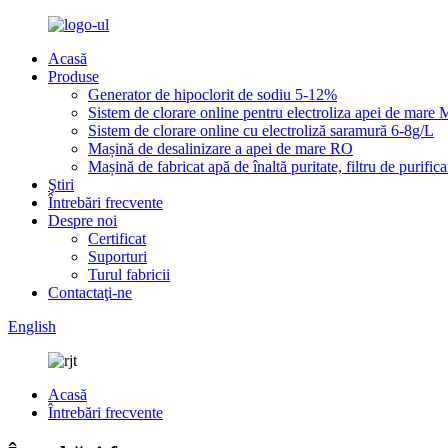
Acasă
Produse
Generator de hipoclorit de sodiu 5-12%
Sistem de clorare online pentru electroliza apei de mar
Sistem de clorare online cu electroliză saramură 6-8g/L
Mașină de desalinizare a apei de mare RO
Mașină de fabricat apă de înaltă puritate, filtru de purific
Ştiri
Întrebări frecvente
Despre noi
Certificat
Suporturi
Turul fabricii
Contactaţi-ne
English
Acasă
Întrebări frecvente