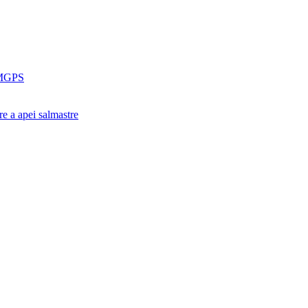
e MGPS
are a apei salmastre