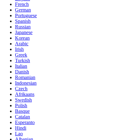
French
German
Portuguese
Spanish
Russian
Japanese
Korean
Arabic
Irish
Greek
Turkish
Italian
Danish
Romanian
Indonesian
Czech
Afrikaans
Swedish
Polish
Basque
Catalan
Esperanto
Hindi
Lao
Albanian