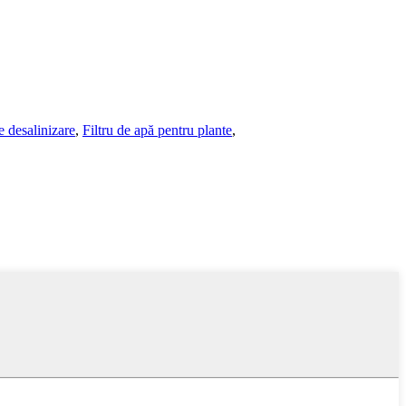
 desalinizare
,
Filtru de apă pentru plante
,