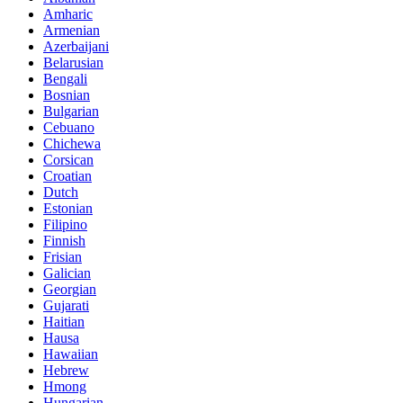
Amharic
Armenian
Azerbaijani
Belarusian
Bengali
Bosnian
Bulgarian
Cebuano
Chichewa
Corsican
Croatian
Dutch
Estonian
Filipino
Finnish
Frisian
Galician
Georgian
Gujarati
Haitian
Hausa
Hawaiian
Hebrew
Hmong
Hungarian