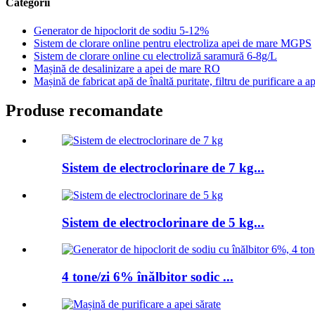
Categorii
Generator de hipoclorit de sodiu 5-12%
Sistem de clorare online pentru electroliza apei de mare MGPS
Sistem de clorare online cu electroliză saramură 6-8g/L
Mașină de desalinizare a apei de mare RO
Mașină de fabricat apă de înaltă puritate, filtru de purificare a a
Produse recomandate
Sistem de electroclorinare de 7 kg...
Sistem de electroclorinare de 5 kg...
4 tone/zi 6% înălbitor sodic ...