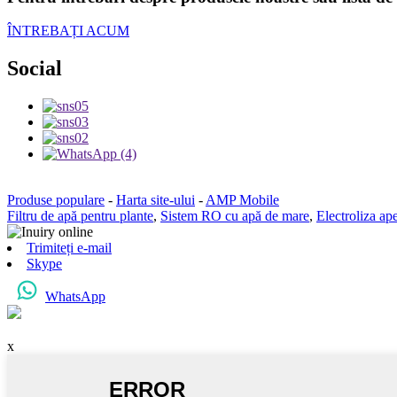
ÎNTREBAȚI ACUM
Social
Produse populare
-
Harta site-ului
-
AMP Mobile
Filtru de apă pentru plante
,
Sistem RO cu apă de mare
,
Electroliza ap
Trimiteți e-mail
Skype
WhatsApp
x