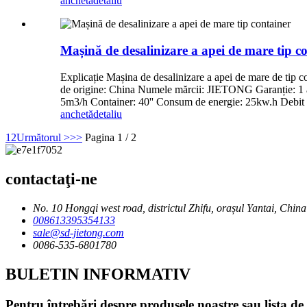
anchetă
detaliu
Mașină de desalinizare a apei de mare tip c
Explicație Mașina de desalinizare a apei de mare de tip co
de origine: China Numele mărcii: JIETONG Garanție: 1 a
5m3/h Container: 40'' Consum de energie: 25kw.h Debit
anchetă
detaliu
1
2
Următorul >
>>
Pagina 1 / 2
contactaţi-ne
No. 10 Hongqi west road, districtul Zhifu, orașul Yantai, China
008613395354133
sale@sd-jietong.com
0086-535-6801780
BULETIN INFORMATIV
Pentru întrebări despre produsele noastre sau lista de