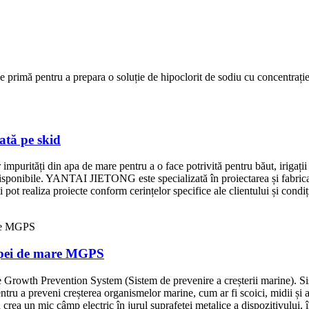
ie primă pentru a prepara o soluție de hipoclorit de sodiu cu concentrație
ată pe skid
r impurități din apa de mare pentru a o face potrivită pentru băut, irigați
ndisponibile. YANTAI JIETONG este specializată în proiectarea și fabrica
i pot realiza proiecte conform cerințelor specifice ale clientului și condiți
a apei de mare MGPS
Growth Prevention System (Sistem de prevenire a creșterii marine). Sist
entru a preveni creșterea organismelor marine, cum ar fi scoici, midii și al
rea un mic câmp electric în jurul suprafeței metalice a dispozitivului, î