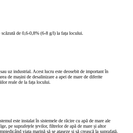
 scăzută de 0,6-0,8% (6-8 g/l) la fața locului.
i sau uz industrial. Acest lucru este deosebit de important în
rea de mașini de desalinizare a apei de mare de diferite
ilor reale de la fața locului.
emul este instalat în sistemele de răcire cu apă de mare ale
ge, pe suprafețele țevilor, filtrelor de apă de mare și altor
mpiedicând viața marină să se atașeze și să crească la suprafață.