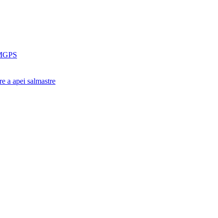
e MGPS
are a apei salmastre