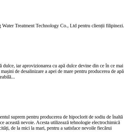
ng Water Treatment Technology Co., Ltd pentru clienții filipinezi.
apă dulce, iar aprovizionarea cu apă dulce devine din ce în ce mai
de mașini de desalinizare a apei de mare pentru producerea de apă
abilă...
entul suprem pentru producerea de hipoclorit de sodiu de înaltă
face această nevoie. Acesta utilizează tehnologie electrochimică
tăți, de la mici la mari, pentru a satisface nevoile fiecărui