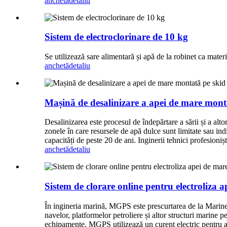
anchetă
detaliu
Sistem de electroclorinare de 10 kg
Se utilizează sare alimentară și apă de la robinet ca mater
anchetă
detaliu
Mașină de desalinizare a apei de mare mont
Desalinizarea este procesul de îndepărtare a sării și a alto
zonele în care resursele de apă dulce sunt limitate sau i
capacități de peste 20 de ani. Inginerii tehnici profesionișt
anchetă
detaliu
Sistem de clorare online pentru electroliz
În ingineria marină, MGPS este prescurtarea de la Marine 
navelor, platformelor petroliere și altor structuri marine p
echipamente. MGPS utilizează un curent electric pentru a c