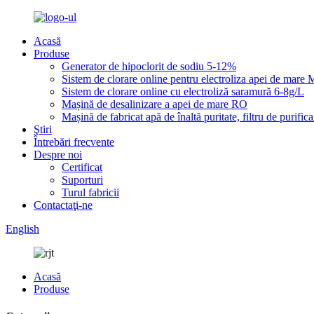
Acasă
Produse
Generator de hipoclorit de sodiu 5-12%
Sistem de clorare online pentru electroliza apei de mar
Sistem de clorare online cu electroliză saramură 6-8g/L
Mașină de desalinizare a apei de mare RO
Mașină de fabricat apă de înaltă puritate, filtru de purific
Ştiri
Întrebări frecvente
Despre noi
Certificat
Suporturi
Turul fabricii
Contactaţi-ne
English
Acasă
Produse