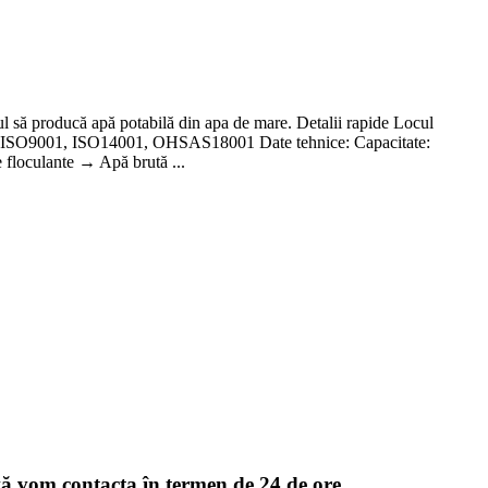
tul să producă apă potabilă din apa de mare. Detalii rapide Locul
icat: ISO9001, ISO14001, OHSAS18001 Date tehnice: Capacitate:
floculante → Apă brută ...
 vă vom contacta în termen de 24 de ore.