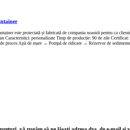
ontainer
ntainer este proiectată și fabricată de compania noastră pentru ca clien
n Caracteristici: personalizate Timp de producție: 90 de zile Certif
 de proces Apă de mare → Pompă de ridicare → Rezervor de sedimente 
 prețuri, vă rugăm să ne lăsați adresa dvs. de e-mail și