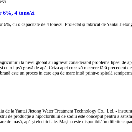
r 6%, 4 tone/zi
r 6%, cu o capacitate de 4 tone/zi. Proiectat și fabricat de Yantai Jieto
 agriculturii la nivel global au agravat considerabil problema lipsei de 
ă și cu o lipsă gravă de apă. Criza apei creează o cerere fără precedent 
ană este un proces în care apa de mare intră printr-o spirală semiperme
iu de la Yantai Jietong Water Treatment Technology Co., Ltd. - instrum
ostru de producție a hipocloritului de sodiu este conceput pentru a satis
re de masă, apă și electricitate. Mașina este disponibilă în diferite capaci