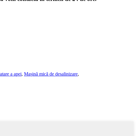
atare a apei
,
Mașină mică de desalinizare
,