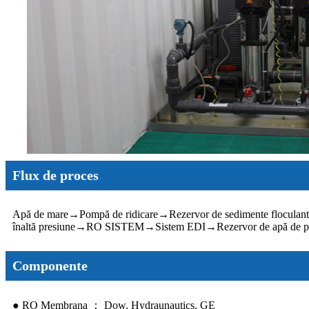
Flux de proces
Apă de mare
→
Pompă de ridicare
→
Rezervor de sedimente floculan
înaltă presiune
→
RO SISTEM
→
Sistem EDI
→
Rezervor de apă de p
Componente
● RO Membrana ： Dow, Hydraunautics, GE