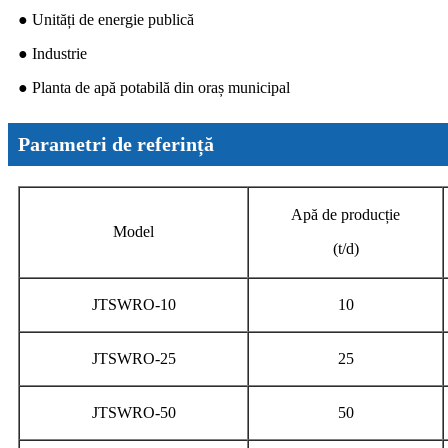
● Unități de energie publică
● Industrie
● Planta de apă potabilă din oraș municipal
Parametri de referință
Apă de producție
Model
(t/d)
JTSWRO-10
10
JTSWRO-25
25
JTSWRO-50
50