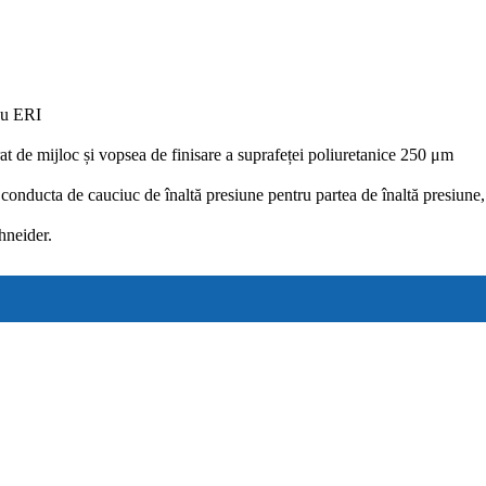
au ERI
 de mijloc și vopsea de finisare a suprafeței poliuretanice 250 μm
conducta de cauciuc de înaltă presiune pentru partea de înaltă presiun
hneider.