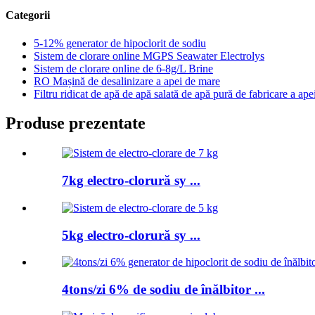
Categorii
5-12% generator de hipoclorit de sodiu
Sistem de clorare online MGPS Seawater Electrolys
Sistem de clorare online de 6-8g/L Brine
RO Mașină de desalinizare a apei de mare
Filtru ridicat de apă de apă salată de apă pură de fabricare a ape
Produse prezentate
7kg electro-clorură sy ...
5kg electro-clorură sy ...
4tons/zi 6% de sodiu de înălbitor ...