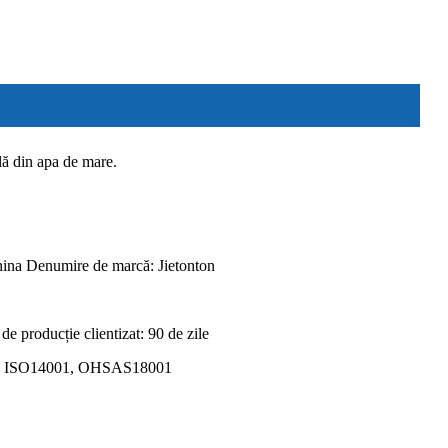
lă din apa de mare.
hina Denumire de marcă: Jietonton
de producție clientizat: 90 de zile
01, ISO14001, OHSAS18001