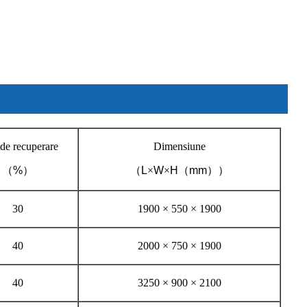
de recuperare
Dimensiune
（
%
）
（
L
×
W
×
H
（
mm
））
30
1900 × 550 × 1900
40
2000 × 750 × 1900
40
3250 × 900 × 2100