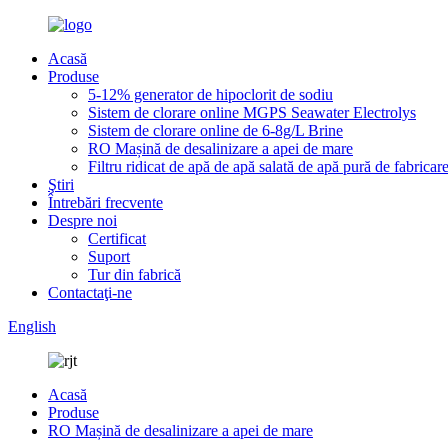
Acasă
Produse
5-12% generator de hipoclorit de sodiu
Sistem de clorare online MGPS Seawater Electrolys
Sistem de clorare online de 6-8g/L Brine
RO Mașină de desalinizare a apei de mare
Filtru ridicat de apă de apă salată de apă pură de fabricare
Ştiri
Întrebări frecvente
Despre noi
Certificat
Suport
Tur din fabrică
Contactaţi-ne
English
Acasă
Produse
RO Mașină de desalinizare a apei de mare