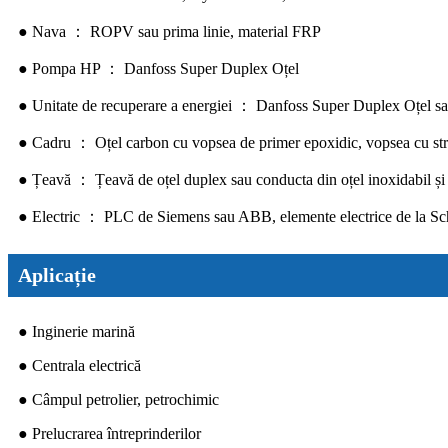
● Nava ： ROPV sau prima linie, material FRP
● Pompa HP ： Danfoss Super Duplex Oțel
● Unitate de recuperare a energiei ： Danfoss Super Duplex Oțel s
● Cadru ： Oțel carbon cu vopsea de primer epoxidic, vopsea cu strat
● Țeavă ： Țeavă de oțel duplex sau conducta din oțel inoxidabil și 
● Electric ： PLC de Siemens sau ABB, elemente electrice de la Sc
Aplicație
● Inginerie marină
● Centrala electrică
● Câmpul petrolier, petrochimic
● Prelucrarea întreprinderilor