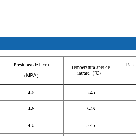
Presiunea de lucru
Rata 
Temperatura apei de
intrare
（℃）
（
MPA
）
4-6
5-45
4-6
5-45
4-6
5-45