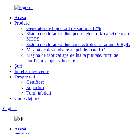
Acasă
Produse
Generator de hipoclorit de sodiu 5-12%
Sistem de clorare online pentru electroliza apei de mare
MGPS
Sistem de clorare online cu electroliză saramură 6-8g/L
Mașină de desalinizare a apei de mare RO
Mașină de fabricat apă de înaltă puritate, filtru de
purificare a apei salmastre
Ştiri
Întrebări frecvente
Despre noi
Certificat
Suporturi
Turul fabricii
Contactaţi-ne
English
Acasă