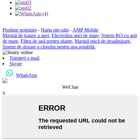
Produse populare
-
Harta site-ului
-
AMP Mobile
Mașină de tratare a apei
,
Electroliza apei de mare
,
Sistem RO cu apă
de mare
,
Filtru de apă pentru plante
,
Mașină mică de desalinizare
,
Sistem de dozare a clorului pentru apa potabilă
,
Trimiteți e-mail
Skype
WhatsApp
WeChat
x