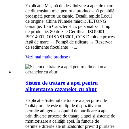
Explicație Mașină de desalinizare a apei de mare
de dimensiuni mici pentru a produce apă potabilă
proaspătă pentru uz casnic. Detalii rapide Locul
de origine: China Numele mărcii: JIETONG
Garanție: 1 an Caracteristici: personalizat Timp
de producție: 80 de zile Certificat: ISO9001,
ISO14001, OHSAS18001, CCS Debit de proces
Apă de mare → Pompă de ridicare → Rezervor
de sedimente floculante →...
Vezi mai multe produse
>
Sistem de tratare a apei pentru
alimentarea cazanelor cu abur
Explicație Sistemul de tratare a apei pure / de
înaltă puritate este un tip de dispozitiv care
permite atingerea scopului de purificare a apei
prin diverse procese de tratare a apei și sisteme de
monitorizare a calității apei. În funcție de
cerințele diferite ale utilizatorilor privind puritatea