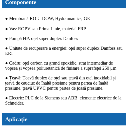
Componente
● Membrană RO： DOW, Hydraunautics, GE
● Vas: ROPV sau Prima Linie, material FRP
● Pompă HP: oțel super duplex Danfoss
● Unitate de recuperare a energiei: oțel super duplex Danfoss sau
ERI
● Cadru: oțel carbon cu grund epoxidic, strat intermediar de
vopsea și vopsea poliuretanică de finisare a suprafeței 250 μm
● Țeavă: Țeavă duplex de oțel sau țeavă din oțel inoxidabil și
țeavă de cauciuc de înaltă presiune pentru partea de înaltă
presiune, țeavă UPVC pentru partea de joasă presiune.
● Electric: PLC de la Siemens sau ABB, elemente electrice de la
Schneider.
Aplicație