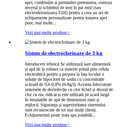
apei, combinăm și permutăm pretratarea, osmoza
inversă și schimbul de ioni în pat mixt (sau
electrodeionizarea EDI) pentru a crea un set de
echipamente personalizate pentru tratarea apei
pure, mai multe...
Vezi mai multe produse
>
Sistem de electroclorinare de 3 kg
Introducere tehnică Se utilizează sare alimentară
și apă de la robinet ca materie primă prin celula
electrolitică pentru a prepara la fața locului o
soluție de hipoclorit de sodiu cu concentrație
scăzută de 0,6-0,8% (6-8g/l). Aceasta înlocuiește
sistemele de dezinfecție cu clor lichid și dioxid de
clor cu risc ridicat și este utilizată pe scară largă
în instalațiile de apă de dimensiuni mari și
mijlocii. Siguranța și superioritatea sistemului
sunt recunoscute de tot mai mulți clienți.
Echipamentul poate trata apa potabilă...
Vezi mai multe produse
>