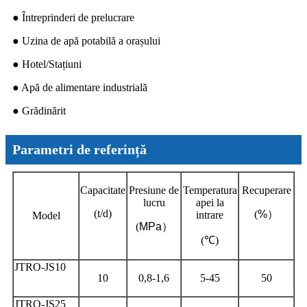
● Întreprinderi de prelucrare
● Uzina de apă potabilă a orașului
● Hotel/Stațiuni
● Apă de alimentare industrială
● Grădinărit
Parametri de referință
Capacitate
Presiune de
Temperatura
Recuperare
lucru
apei la
(t/d)
(
%
）
intrare
Model
(
MPa
）
(℃)
JTRO-JS10
10
0,8-1,6
5-45
50
JTRO-JS25