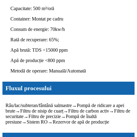
Capacitate: 500 m³/oră
Container: Montat pe cadru
Consum de energie: 70kw/h
Rată de recuperare: 65%;
Apă brută: TDS <15000 ppm
Apă de producție <800 ppm
Metodă de operare: Manuală/Automată
Fluxul procesului
Râu/lac/subteran/fântână salmastre
→
Pompă de ridicare a apei
brute
→
Filtru de nisip de cuarț
→
Filtru de carbon activ
→
Filtru de
securitate
→
Filtru de precizie
→
Pompă de înaltă
presiune
→
Sistem RO
→
Rezervor de apă de producție