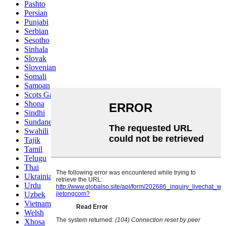
Pashto
Persian
Punjabi
Serbian
Sesotho
Sinhala
Slovak
Slovenian
Somali
Samoan
Scots Gaelic
Shona
Sindhi
Sundanese
Swahili
Tajik
Tamil
Telugu
Thai
Ukrainian
Urdu
Uzbek
Vietnamese
Welsh
Xhosa