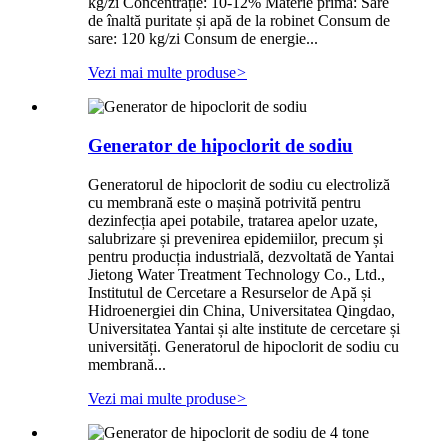
kg/zi Concentrație: 10-12% Materie primă: Sare
de înaltă puritate și apă de la robinet Consum de
sare: 120 kg/zi Consum de energie...
Vezi mai multe produse
>
Generator de hipoclorit de sodiu
Generatorul de hipoclorit de sodiu cu electroliză
cu membrană este o mașină potrivită pentru
dezinfecția apei potabile, tratarea apelor uzate,
salubrizare și prevenirea epidemiilor, precum și
pentru producția industrială, dezvoltată de Yantai
Jietong Water Treatment Technology Co., Ltd.,
Institutul de Cercetare a Resurselor de Apă și
Hidroenergiei din China, Universitatea Qingdao,
Universitatea Yantai și alte institute de cercetare și
universități. Generatorul de hipoclorit de sodiu cu
membrană...
Vezi mai multe produse
>