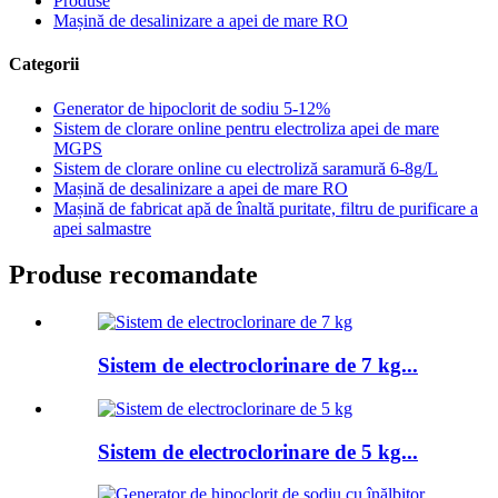
Produse
Mașină de desalinizare a apei de mare RO
Categorii
Generator de hipoclorit de sodiu 5-12%
Sistem de clorare online pentru electroliza apei de mare
MGPS
Sistem de clorare online cu electroliză saramură 6-8g/L
Mașină de desalinizare a apei de mare RO
Mașină de fabricat apă de înaltă puritate, filtru de purificare a
apei salmastre
Produse recomandate
Sistem de electroclorinare de 7 kg...
Sistem de electroclorinare de 5 kg...